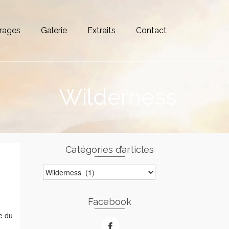
rages
Galerie
Extraits
Contact
Wilderness
Catégories d’articles
Catégories
d’articles
Facebook
e du